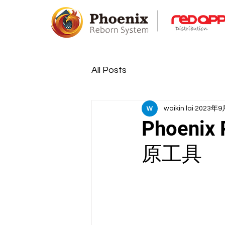
All Posts
waikin lai
2023年9
Phoeni
原工具